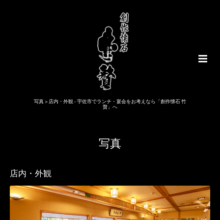
写真 > 店内・外観 - 宇佐市でランチ・宴会をお考えなら「創作懐石 竹
贅」へ
写真
店内・外観