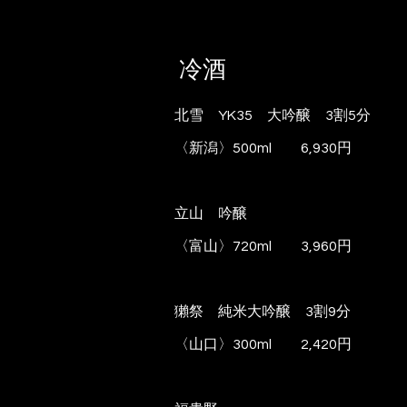
冷酒
北雪
YK35
大吟醸
3
割
5
分
〈新潟〉
500ml
6,930円
立山 吟醸
〈富山〉
720ml
3,960
円
獺祭 純米大吟醸
3
割
9
分
〈山口〉
300ml
2
,420
円