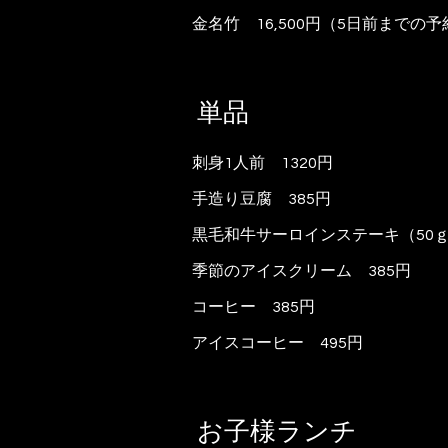
金名竹 16,500円
（5日前までの予
単品
刺身
1
人前 1320円
手造り豆腐
385
円
黒毛和牛サーロインステーキ（50ｇ
季節のアイスクリーム
385
円
コーヒー
385
円
アイスコーヒー 495円
お子様ランチ