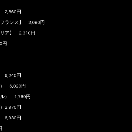
】
2,860
円
ランス】 3,080円
リア】 2
,310
円
0
円
 6
,240
円
） 6
,820
円
トル）
1,760
円
）
2,970
円
6,930円
円